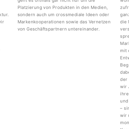
geht es oftmals gar nicht nur um die
woll
Platzierung von Produkten in den Medien,
zufr
tur.
sondern auch um crossmediale Ideen oder
gan
ir
Markenkooperationen sowie das Vernetzen
die
von Geschäftspartnern untereinander.
ver
spr
Mar
r
mit
Ent
Beg
dab
der
wir 
ihre
und
– si
wir
mon