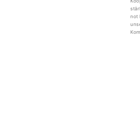
Koo
stär
not
uns
Kom