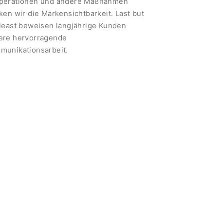
perationen und andere Maßnahmen
ken wir die Markensichtbarkeit. Last but
 least beweisen langjährige Kunden
ere hervorragende
munikationsarbeit.