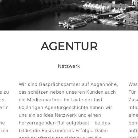
AGENTUR
Netzwerk
Wir sind Gesprächspartner auf Augenhöhe,
Was
e zu
das schätzen neben unseren Kunden auch
Für 
ds.
die Medienpartner. Im Laufe der fast
Zus
erin
60jährigen Agenturgeschichte haben wir
Inf
uns ein solides Netzwerk und einen
eine
ume
hervorragenden Ruf aufgebaut – beides
ben
uren
bildet die Basis unseres Erfolgs. Dabei
auf